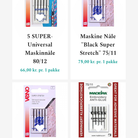
5 SUPER-
Maskine Nåle
Universal
"Black Super
Maskinnåle
Stretch" 75/11
80/12
75,00 kr. pr. 1 pakke
66,00 kr. pr. 1 pakke
Maskine Nåle "Black Super S
Mask