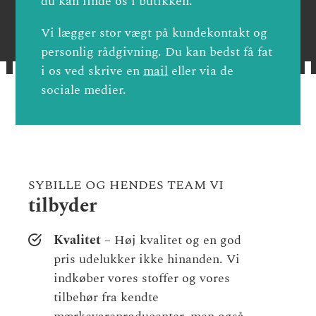
du kan finde os i butikken.
Vi lægger stor vægt på kundekontakt og
personlig rådgivning. Du kan bedst få fat
i os ved skrive en
mail
eller via de
sociale medier.
SYBILLE OG HENDES TEAM VI
tilbyder
Kvalitet
– Høj kvalitet og en god
pris udelukker ikke hinanden. Vi
indkøber vores stoffer og vores
tilbehør fra kendte