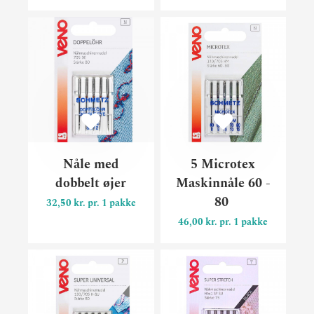
Nåle med dobbelt øjer
5 Mi
Nåle med
5 Microtex
dobbelt øjer
Maskinnåle 60 -
80
32,50 kr. pr. 1 pakke
46,00 kr. pr. 1 pakke
5 SUPER-Universal Maskinn
Mask