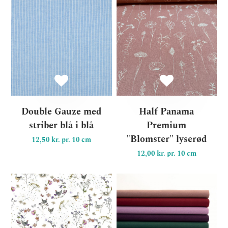
Double Gauze med striber bl
Ha
Double Gauze med
Half Panama
striber blå i blå
Premium
"Blomster" lyserød
12,50 kr. pr. 10 cm
12,00 kr. pr. 10 cm
Bomuld "Landhausromantik"
Kr