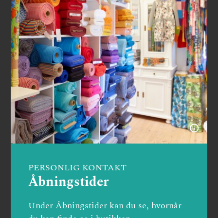
PERSONLIG KONTAKT
Åbningstider
Under
Åbningstider
kan du se, hvornår