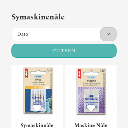
Symaskinenåle
FILTERN
Symaskinnåle Gold Stick til
Maski
Symaskinnåle
Maskine Nåle