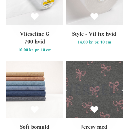
Vlieseline G
Style - Vil fix hvid
700 hvid
14,00 kr. pr. 10 cm
10,00 kr. pr. 10 cm
Soft bomuld kollektion "Mi
Je
Soft bomuld
Jeresy med