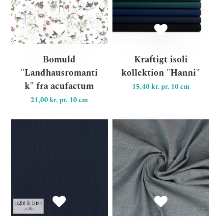
Bomuld
Kraftigt isoli
"Landhausromanti
kollektion "Hanni"
k" fra acufactum
15,40 kr. pr. 10 cm
21,00 kr. pr. 10 cm
Viscose fra Light & Lush sol
Eks