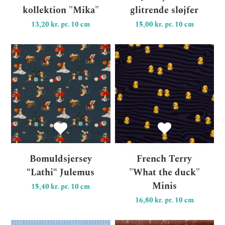
kollektion "Mika"
glitrende sløjfer
13,20 kr. pr. 10 cm
15,00 kr. pr. 10 cm
Bomuldsjersey “Lathi“ Jule
Fr
Bomuldsjersey
French Terry
“Lathi“ Julemus
"What the duck"
Minis
15,40 kr. pr. 10 cm
16,80 kr. pr. 10 cm