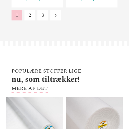
1
2
3
POPULÆRE STOFFER LIGE
nu, som tiltrækker!
MERE AF DET
Vlieseline G 700 hvid
Sty