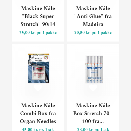
Maskine Nåle
Maskine Nåle
"Black Super
"Anti Glue" fra
Stretch" 90/14
Madeira
75,00 kr. pr. 1 pakke
20,50 kr. pr. 1 pakke
Maskine Nåle Combi Box fr
Mask
Maskine Nåle
Maskine Nåle
Combi Box fra
Box Stretch 70 -
Organ Needles
100 fra...
45,00 kr. pr. 1 stk
23,00 kr. pr. 1 stk