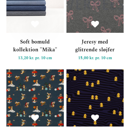
Soft bomuld
Jeresy med
kollektion "Mika"
glitrende sløjfer
13,20 kr. pr. 10 cm
15,00 kr. pr. 10 cm
Bomuldsjersey “Lathi“ Jule
Fr