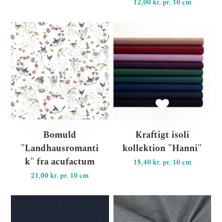
12,00 kr. pr. 10 cm
Bomuld "Landhausromantik"
Kr
Bomuld
Kraftigt isoli
"Landhausromanti
kollektion "Hanni"
k" fra acufactum
15,40 kr. pr. 10 cm
21,00 kr. pr. 10 cm
Viscose fra Light & Lush sol
Eks