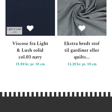
Viscose fra Light
Ekstra bredt stof
& Lush solid
til gardiner eller
col.03 navy
quilts...
15,50 kr. pr. 10 cm
14,20 kr. pr. 10 cm