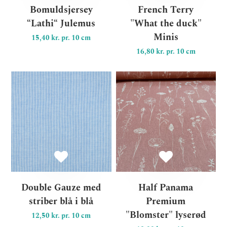
Bomuldsjersey
French Terry
“Lathi“ Julemus
"What the duck"
Minis
15,40 kr. pr. 10 cm
16,80 kr. pr. 10 cm
Double Gauze med striber bl
Ha
Double Gauze med
Half Panama
striber blå i blå
Premium
"Blomster" lyserød
12,50 kr. pr. 10 cm