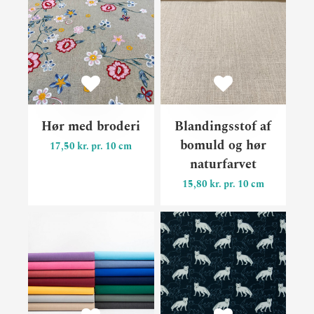
Hør med broderi
Blandingsstof af
bomuld og hør
17,50 kr. pr. 10 cm
naturfarvet
15,80 kr. pr. 10 cm
Outdoorstof kollektion “Juis
Bomu