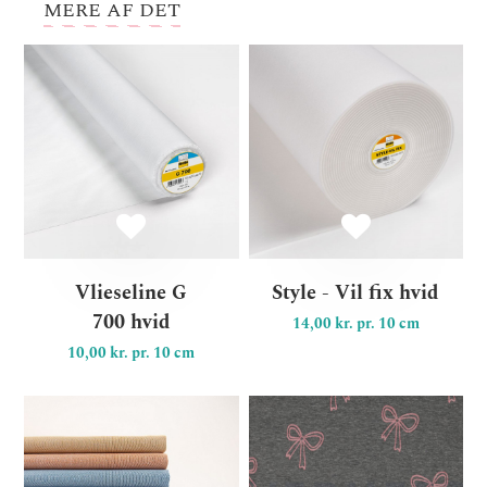
MERE AF DET
Vlieseline G 700 hvid
Sty
Vlieseline G
Style - Vil fix hvid
700 hvid
14,00 kr. pr. 10 cm
10,00 kr. pr. 10 cm
Soft bomuld kollektion "Mi
Je