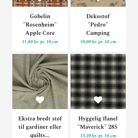
Gobelin
Dekostof
"Rosenheim"
"Pedro"
Apple Core
Camping
11,80 kr. pr. 10 cm
10,00 kr. pr. 10 cm
Ekstra bredt stof til gardine
Hygg
Ekstra bredt stof
Hyggelig flanel
til gardiner eller
"Maverick" 285
quilts...
13,20 kr. pr. 10 cm