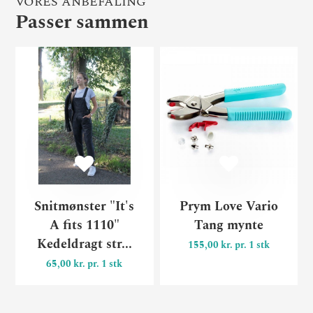
VORES ANBEFALING
Passer sammen
Snitmønster "It's A fits 1110
Pr
Snitmønster "It's
Prym Love Vario
A fits 1110"
Tang mynte
Kedeldragt str...
155,00 kr. pr. 1 stk
65,00 kr. pr. 1 stk