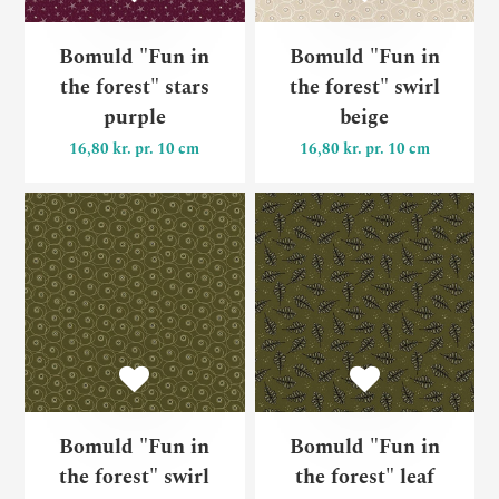
Bomuld "Fun in
Bomuld "Fun in
the forest" stars
the forest" swirl
purple
beige
16,80 kr. pr. 10 cm
16,80 kr. pr. 10 cm
Bomuld "Fun in the forest" 
Bo
Bomuld "Fun in
Bomuld "Fun in
the forest" swirl
the forest" leaf