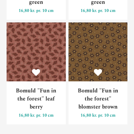
green
green
16,80 kr. pr. 10 cm
16,80 kr. pr. 10 cm
Bomuld "Fun in the forest" l
Bo
Bomuld "Fun in
Bomuld "Fun in
the forest" leaf
the forest"
berry
blomster brown
16,80 kr. pr. 10 cm
16,80 kr. pr. 10 cm