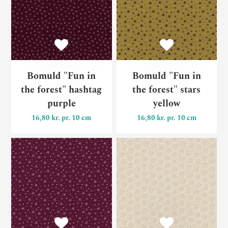
Bomuld "Fun in
Bomuld "Fun in
the forest" hashtag
the forest" stars
purple
yellow
16,80 kr. pr. 10 cm
16,80 kr. pr. 10 cm
Bomuld "Fun in the forest" s
Bo