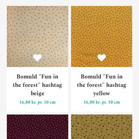
Bomuld "Fun in the forest" 
Bo
Bomuld "Fun in
Bomuld "Fun in
the forest" hashtag
the forest" hashtag
beige
yellow
16,80 kr. pr. 10 cm
16,80 kr. pr. 10 cm
Bomuld "Fun in the forest" 
Bo