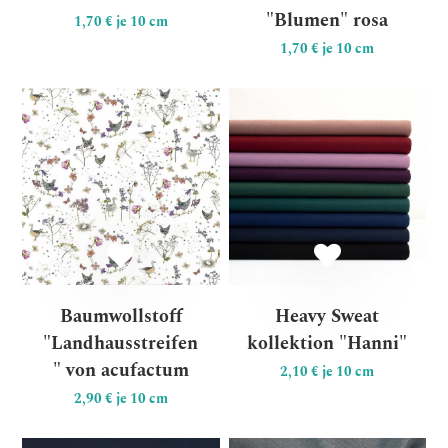
"Blumen" rosa
1,70 € je 10 cm
1,70 € je 10 cm
Baumwollstoff "Landhausstr
He
Baumwollstoff
Heavy Sweat
"Landhausstreifen
kollektion "Hanni"
" von acufactum
2,10 € je 10 cm
2,90 € je 10 cm