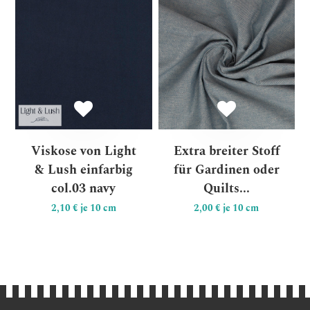
Viskose von Light & Lush ei
Ex
Viskose von Light
Extra breiter Stoff
& Lush einfarbig
für Gardinen oder
col.03 navy
Quilts...
2,10 € je 10 cm
2,00 € je 10 cm