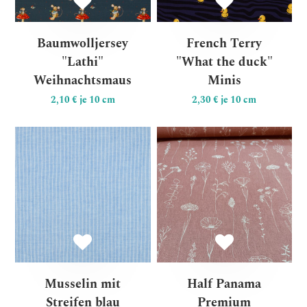
Baumwolljersey
French Terry
"Lathi"
"What the duck"
Weihnachtsmaus
Minis
2,10 € je 10 cm
2,30 € je 10 cm
Musselin mit Streifen blau
Ha
Musselin mit
Half Panama
Streifen blau
Premium