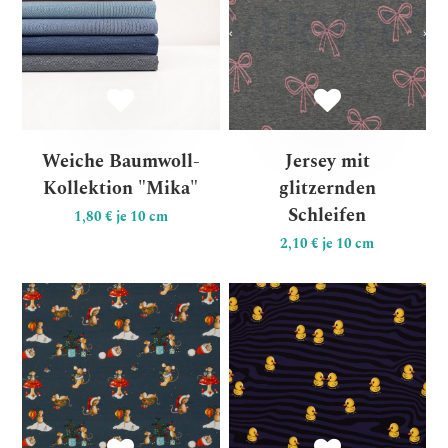
Weiche Baumwoll-
Jersey mit
Kollektion "Mika"
glitzernden
Schleifen
1,80 € je 10 cm
2,10 € je 10 cm
Baumwolljersey "Lathi" We
Fr