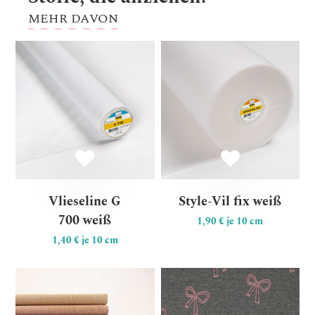
MEHR DAVON
Vlieseline G 700 weiß
St
Vlieseline G
Style-Vil fix weiß
700 weiß
1,90 € je 10 cm
1,40 € je 10 cm
Weiche Baumwoll-Kollektio
Je