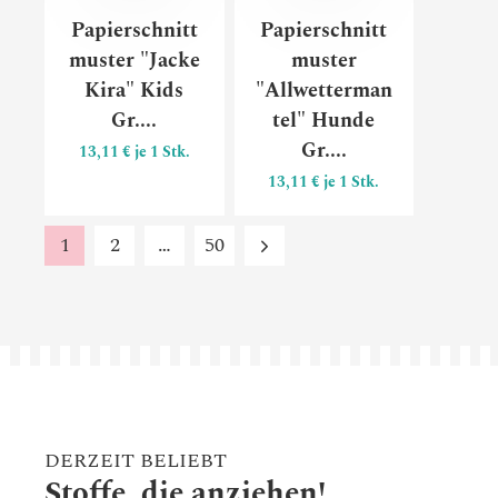
Papierschnitt
Papierschnitt
muster "Jacke
muster
Kira" Kids
"Allwetterman
Gr....
tel" Hunde
Gr....
13,11 € je 1 Stk.
13,11 € je 1 Stk.
1
2
…
50
DERZEIT BELIEBT
Stoffe, die anziehen!