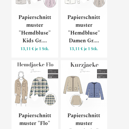
Papierschnitt
Papierschnitt
muster
muster
"Hemdbluse"
"Hemdbluse"
Kids Gr....
Damen Gr....
13,11 € je 1 Stk.
13,11 € je 1 Stk.
Papierschnittmuster "Flo" Dam
Papiersc
Papierschnitt
Papierschnitt
muster "Flo"
muster