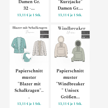
Damen Gr.
"Kurzjacke"
32 -...
Damen Gr....
13,11 € je 1 Stk.
13,11 € je 1 Stk.
Papierschnittmuster "Blazer m
Papiersc
Papierschnitt
Papierschnitt
muster
muster
"Blazer mit
"Windbreaker
Schalkragen"..
" Unisex
.
Größen...
13,11 € je 1 Stk.
13,11 € je 1 Stk.