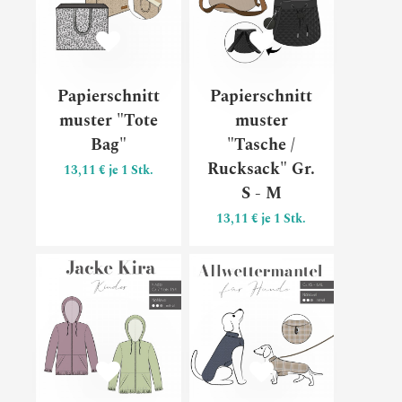
Papierschnitt
Papierschnitt
muster "Tote
muster
Bag"
"Tasche /
Rucksack" Gr.
13,11 € je 1 Stk.
S - M
13,11 € je 1 Stk.
Papierschnittmuster "Jacke Kir
Papiersc