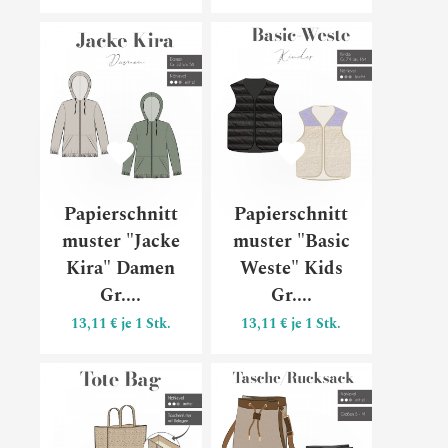
Papierschnittmuster "Jacke Ki
Papiersch
Papierschnitt
Papierschnitt
muster "Jacke
muster "Basic
Kira" Damen
Weste" Kids
Gr....
Gr....
13,11 € je 1 Stk.
13,11 € je 1 Stk.
Papierschnittmuster "Tote Bag
Papiersch