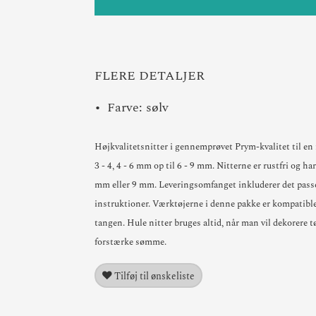
FLERE DETALJER
Farve: sølv
Højkvalitetsnitter i gennemprøvet Prym-kvalitet til en
3 - 4, 4 - 6 mm op til 6 - 9 mm. Nitterne er rustfri og ha
mm eller 9 mm. Leveringsomfanget inkluderer det pass
instruktioner. Værktøjerne i denne pakke er kompati
tangen. Hule nitter bruges altid, når man vil dekorere tøj
forstærke sømme.
Tilføj til ønskeliste