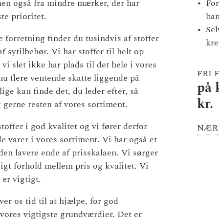
en også fra mindre mærker, der har
For
te prioritet.
ban
Sel
le forretning finder du tusindvis af stoffer
kre
 sytilbehør. Vi har stoffer til helt op
vi slet ikke har plads til det hele i vores
FRI 
dnu flere ventende skatte liggende på
på 
lige kan finde det, du leder efter, så
kr.
g gerne resten af vores sortiment.
toffer i god kvalitet og vi fører derfor
NÆR
 varer i vores sortiment. Vi har også et
i den lavere ende af prisskalaen. Vi sørger
eligt forhold mellem pris og kvalitet. Vi
 er vigtigt.
ver os tid til at hjælpe, for god
vores vigtigste grundværdier. Det er