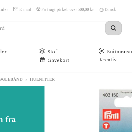
ider
E-mail
Fri fragt på køb over 500,00 kr.
der
Stof
Snitmønst
Kreativ
Gavekort
NØGLEBÅND
HULNITTER
n fra