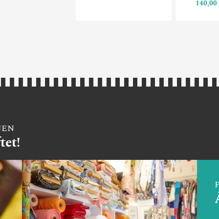
140,00 k
JEN
tet!