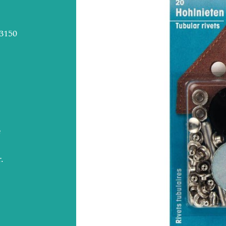
3150
e
.