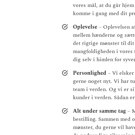
vores mål, at du går hjem
komme i gang med dit pro
Oplevelse
– Oplevelsen af 
mellem hænderne og sætte
det rigtige mønster til dit
mangfoldigheden i vores f
dig selv i himlen for syve
Personlighed
– Vi elsker 
gerne noget nyt. Vi har tu
team i verden. Og vi er si
kunder i verden. Sådan er
Alt under samme tag
– M
bestilling. Sammen med o
mønster, du gerne vil have