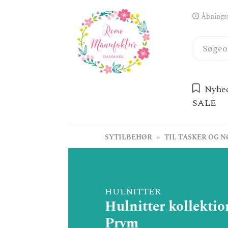
Åbningst
Nyhe
SALE
SYTILBEHØR
TIL TASKER OG 
HULNITTER
Hulnitter kollektio
Prym