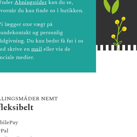
Under
Åbningstider
kan du se,
vornår du kan finde os i butikken.
i lægger stor vægt på
undekontakt og personlig
ådgivning. Du kan bedst få fat i os
ed skrive en
mail
eller via de
ociale medier.
ALINGSMÅDER NEMT
fleksibelt
bilePay
yPal