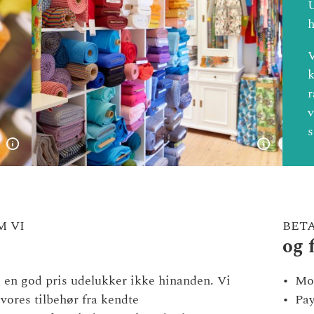
h
V
k
r
v
s
M VI
BET
og 
g en god pris udelukker ikke hinanden. Vi
Mo
 vores tilbehør fra kendte
Pa