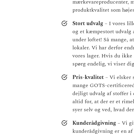
mærkevareproducenter, m
produktkvalitet som højes
Stort udvalg
– I vores lil
og et kæmpestort udvalg af
under loftet! Så mange, at 
lokaler. Vi har derfor en
vores lager. Hvis du ikke 
spørg endelig, vi viser di
Pris-kvalitet
– Vi elsker s
mange GOTS-certificerede
dejligt udvalg af stoffer 
altid for, at der er et rim
syer selv og ved, hvad der
Kunderådgivning
– Vi gi
kunderådgivning er en af 