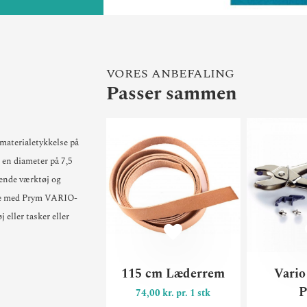
VORES ANBEFALING
Passer sammen
115 cm Læd
 materialetykkelse på
r en diameter på 7,5
ende værktøj og
ble med Prym VARIO-
 eller tasker eller
115 cm Læderrem
Vario
P
74,00 kr. pr. 1 stk