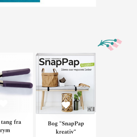
errem
Vario tang fra Prym
Bog “SnapPap kr
 tang fra
Bog “SnapPap
rym
kreativ“