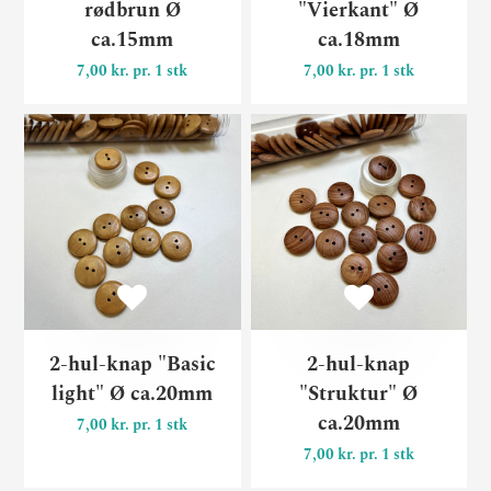
rødbrun Ø
"Vierkant" Ø
ca.15mm
ca.18mm
7,00 kr. pr. 1 stk
7,00 kr. pr. 1 stk
2-hul-knap "Basic light" Ø
2-
2-hul-knap "Basic
2-hul-knap
light" Ø ca.20mm
"Struktur" Ø
ca.20mm
7,00 kr. pr. 1 stk
7,00 kr. pr. 1 stk