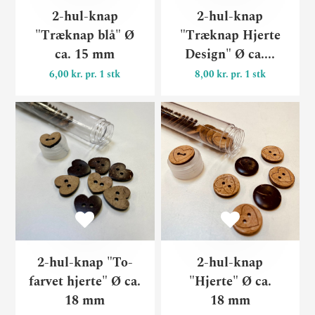
2-hul-knap
2-hul-knap
"Træknap blå" Ø
"Træknap Hjerte
ca. 15 mm
Design" Ø ca....
6,00 kr. pr. 1 stk
8,00 kr. pr. 1 stk
2-hul-knap "To-farvet hjert
2-
2-hul-knap "To-
2-hul-knap
farvet hjerte" Ø ca.
"Hjerte" Ø ca.
18 mm
18 mm