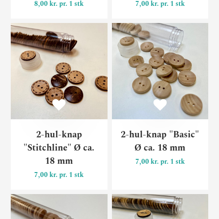
8,00 kr. pr. 1 stk
7,00 kr. pr. 1 stk
2-hul-knap "Stitchline" Ø c
2-
2-hul-knap
2-hul-knap "Basic"
"Stitchline" Ø ca.
Ø ca. 18 mm
18 mm
7,00 kr. pr. 1 stk
7,00 kr. pr. 1 stk
2-hul-knap "Classic" Ø ca.
2-