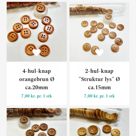
4-hul-knap orangebrun Ø c
2-
4-hul-knap
2-hul-knap
orangebrun Ø
"Struktur lys" Ø
ca.20mm
ca.15mm
7,00 kr. pr. 1 stk
7,00 kr. pr. 1 stk
4-hul-træknap med kant Ø 
2-