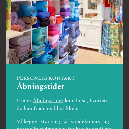
PERSONLIG KONTAKT
Åbningstider
Under
Åbningstider
kan du se, hvornår
du kan finde os i butikken.
Vi lægger stor vægt på kundekontakt og