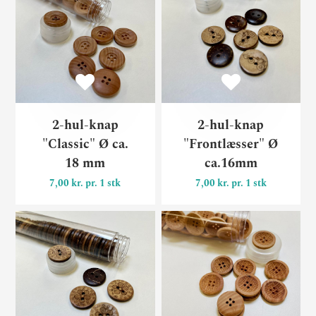
2-hul-knap
2-hul-knap
"Classic" Ø ca.
"Frontlæsser" Ø
18 mm
ca.16mm
7,00 kr. pr. 1 stk
7,00 kr. pr. 1 stk
2-hul-knap "Blomst" Ø ca.
4-