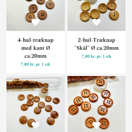
4-hul-træknap
2-hul-Træknap
med kant Ø
"Skål" Ø ca.20mm
ca.20mm
7,00 kr. pr. 1 stk
7,00 kr. pr. 1 stk
2-hul-Træknap "Basic light
4-