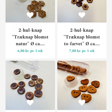
2-hul-knap
2-hul-knap
"Træknap blomst
"Træknap blomst
natur" Ø ca....
to-farvet" Ø ca....
6,00 kr. pr. 1 stk
7,00 kr. pr. 1 stk
2-hul-knap "Træknap blå" Ø
2-