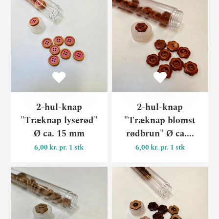
2-hul-knap "Træknap lyserø
2-
2-hul-knap
2-hul-knap
"Træknap lyserød"
"Træknap blomst
Ø ca. 15 mm
rødbrun" Ø ca....
6,00 kr. pr. 1 stk
6,00 kr. pr. 1 stk
2-hul-knap "Træknap blomst
2-