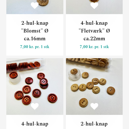
2-hul-knap
4-hul-knap
"Blomst" Ø
"Fletværk" Ø
ca.16mm
ca.22mm
7,00 kr. pr. 1 stk
7,00 kr. pr. 1 stk
4-hul-knap rødbrun Ø ca.1
2-
4-hul-knap
2-hul-knap