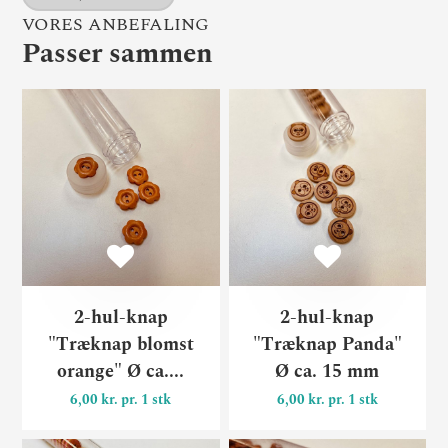
VORES ANBEFALING
Passer sammen
2-hul-knap "Træknap blomst
2-
2-hul-knap
2-hul-knap
"Træknap blomst
"Træknap Panda"
orange" Ø ca....
Ø ca. 15 mm
6,00 kr. pr. 1 stk
6,00 kr. pr. 1 stk