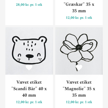
"Græskar" 35 x
28,00 kr. pr. 1 stk
35 mm
12,00 kr. pr. 1 stk
Vævet etiket "Scandi Bär" 4
Væ
Vævet etiket
Vævet etiket
"Scandi Bär" 40 x
"Magnolie" 35 x
40 mm
35 mm
12,00 kr. pr. 1 stk
12,00 kr. pr. 1 stk