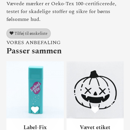
Vævede mærker er Oeko-Tex 100-certificerede,
testet for skadelige stoffer og sikre for børns
følsomme hud.
Tilføj til ønskeliste
VORES ANBEFALING
Passer sammen
Label-Fix
Væ
Label-Fix
Vævet etiket