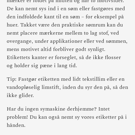
mærker er foldet på midten og har to motivsider.
De kan nemt sys ind i en søm eller fastgøres med
den indfoldede kant til en søm – for eksempel på
huer. Takket være den praktiske sømrum kan du
nemt placere mærkerne mellem to lag stof, ved
overgange, under applikationer eller ved sømmen,
mens motivet altid forbliver godt synligt.
Etikettets kanter er forseglet, så de ikke flosser
og holder sig pæne i lang tid.
Tip: Fastgør etiketten med lidt tekstillim eller en
vandopløselig limstift, inden du syr den på, så den
ikke glider.
Har du ingen symaskine derhjemme? Intet
problem! Du kan også nemt sy vores etiketter på i
hånden.