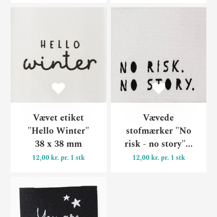
Vævet etiket "Hello Winter"
Væ
Vævet etiket
Vævede
"Hello Winter"
stofmærker "No
38 x 38 mm
risk - no story"...
12,00 kr. pr. 1 stk
12,00 kr. pr. 1 stk
Vævede stofmærker "You ar