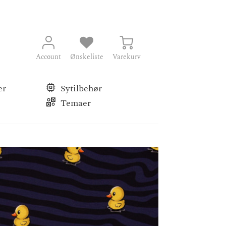
Account
Ønskeliste
Varekurv
er
Sytilbehør
Temaer