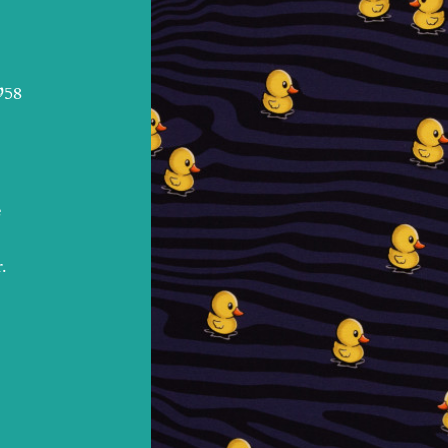
958
e
.