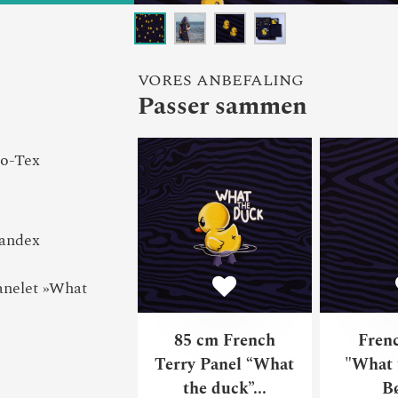
VORES ANBEFALING
Passer sammen
85 cm Frenc
ko-Tex
andex
anelet »What
85 cm French
Fren
Terry Panel “What
"What 
the duck”...
B