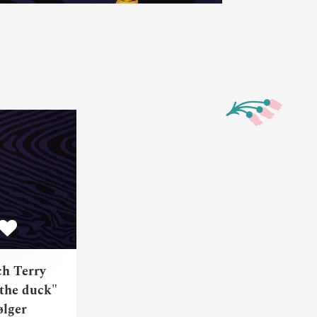
h Terry Panel “What the duck” by Thorsten Berger
French Terry "What the duck" Bølger
ch Terry
the duck"
ølger