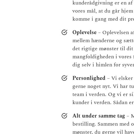
kunderådgivning er en af 
vores mål, at du går hjem
komme i gang med dit pro
Oplevelse
– Oplevelsen af 
mellem hænderne og sætte
det rigtige mønster til dit
mangfoldigheden i vores f
dig selv i himlen for syve
Personlighed
– Vi elsker 
gerne noget nyt. Vi har tu
team i verden. Og vi er si
kunder i verden. Sådan er
Alt under samme tag
– M
bestilling. Sammen med o
mønster, du gerne vil have