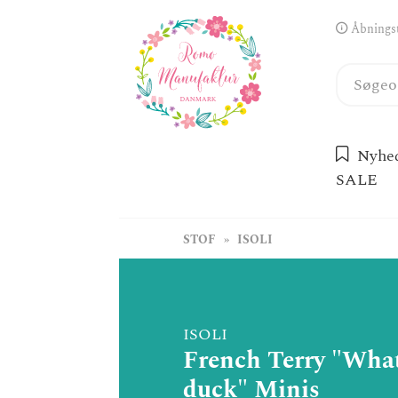
Åbningst
Nyhe
SALE
STOF
ISOLI
ISOLI
French Terry "What
duck" Minis