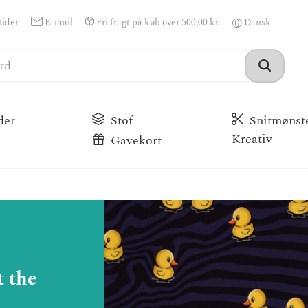
ider
E-mail
Fri fragt på køb over 500,00 kr.
der
Stof
Snitmønst
Kreativ
Gavekort
 the