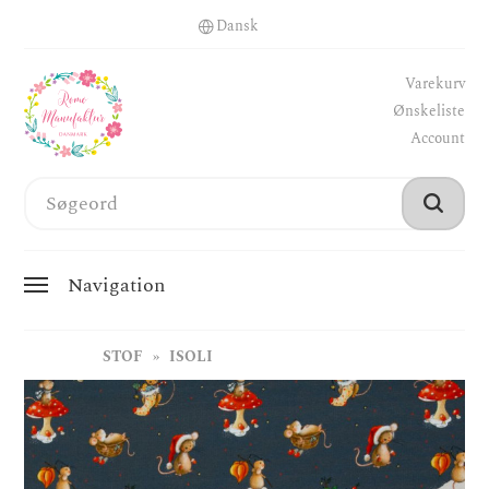
Varekurv
Ønskeliste
Account
Navigation
STOF
ISOLI