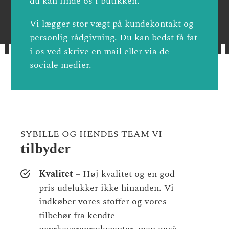
du kan finde os i butikken.
Vi lægger stor vægt på kundekontakt og
personlig rådgivning. Du kan bedst få fat
i os ved skrive en
mail
eller via de
sociale medier.
SYBILLE OG HENDES TEAM VI
tilbyder
Kvalitet
– Høj kvalitet og en god
pris udelukker ikke hinanden. Vi
indkøber vores stoffer og vores
tilbehør fra kendte