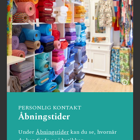
PERSONLIG KONTAKT
Åbningstider
Under
Åbningstider
kan du se, hvornår