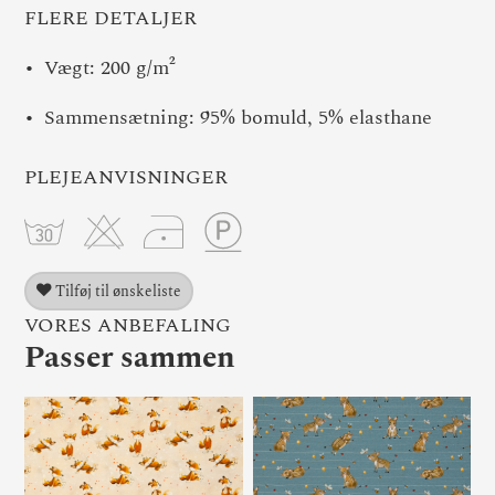
FLERE DETALJER
Vægt: 200 g/m²
Sammensætning: 95% bomuld, 5% elasthane
PLEJEANVISNINGER
Tilføj til ønskeliste
VORES ANBEFALING
Passer sammen
Bomuldsjersey “Lathi“ Ræv
Bo