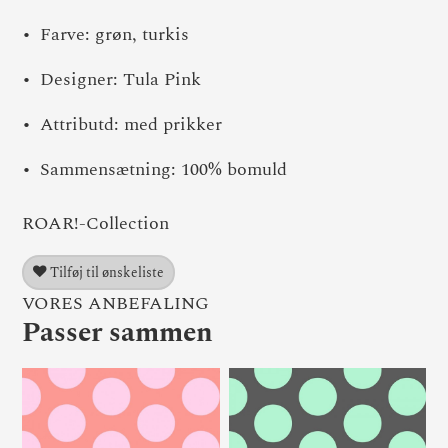
Farve: grøn, turkis
Designer: Tula Pink
Attributd: med prikker
Sammensætning: 100% bomuld
ROAR!-Collection
Tilføj til ønskeliste
VORES ANBEFALING
Passer sammen
Bomuld "Dinosaur Eggs" Bl
Bo