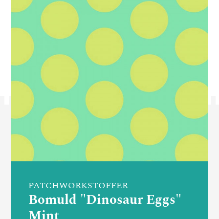
PATCHWORKSTOFFER
Bomuld "Dinosaur Eggs"
Mint